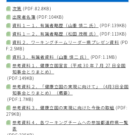
次第
(PDF:82.8KB)
出席者名簿
(PDF:104KB)
資料１－１．有識者略歴（山重 慎二 氏）
(PDF:139KB)
資料１－２．有識者略歴（松田 茂樹 氏）
(PDF:113KB)
資料２．ワーキングチームリーダー県プレゼン資料
(PD
F:2.5MB)
資料３．有識者資料（山重 慎二 氏）
(PDF:1.1MB)
参考資料１．健康立国宣言（平成 30 年 7 月 27 日全国
知事会とりまとめ）
(PDF:149KB)
参考資料２．「健康立国の実現に向けて」（4月3日全国
知事会とりまとめ）（概要）
(PDF:1.7MB)
参考資料３．健康立国の実現に向けた今後の取組
(PDF:
279KB)
参考資料４．各ワーキングチームへの参加都道府県一覧
表
(PDF:235KB)