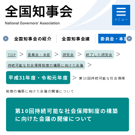
メニュー
す
全国知事会の紹介
全国知事会議
委員会・本部
＞
＞
＞
＞
TOP
委員会・本部
研究会
終了した研究会
＞
持続可能な社会保障制度の構築に向けた会議
平成31年度・令和元年度
＞
第10回持続可能な社会保障
制度の構築に向けた会議の開催について
第10回持続可能な社会保障制度の構築
に向けた会議の開催について