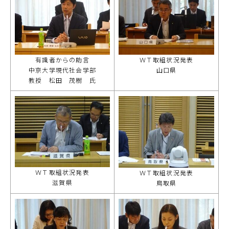
有識者からの助言
ＷＴ取組状況発表
中京大学現代社会学部
山口県
教授 松田 茂樹 氏
ＷＴ取組状況発表
ＷＴ取組状況発表
滋賀県
鳥取県