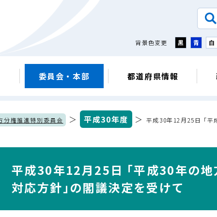
背景色変更
黒
青
白
議
委員会・本部
都道府県情報
＞
平成30年度
＞
方分権推進特別委員会
平成30年12月25日 
平成30年12月25日 ｢平成30年
対応方針｣の閣議決定を受けて