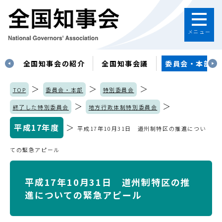
メニュー
す
全国知事会の紹介
全国知事会議
委員会・本部
＞
＞
＞
TOP
委員会・本部
特別委員会
＞
＞
終了した特別委員会
地方行政体制特別委員会
平成17年度
＞
平成17年10月31日 道州制特区の推進につい
ての緊急アピール
平成17年10月31日 道州制特区の推
進についての緊急アピール