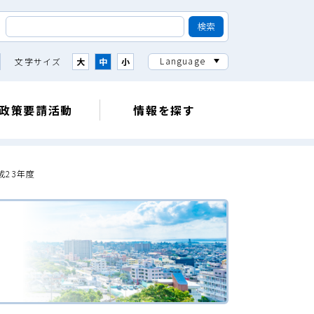
Language
文字サイズ
大
中
小
政策要請活動
情報を探す
成23年度