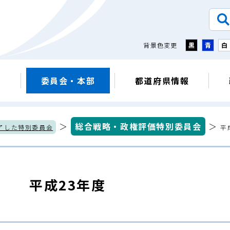
背景色変更
黒
青
白
議
委員会・本部
都道府県情報
＞
総合戦略・政権評価特別委員会
＞
了した特別委員会
平
平成23年度