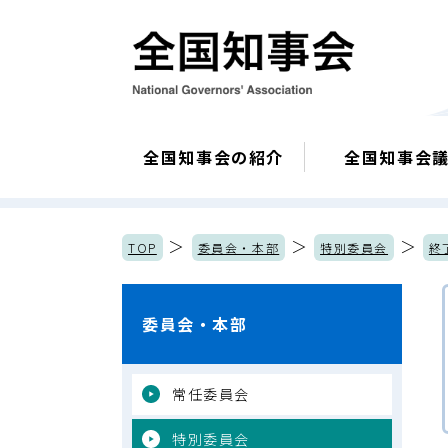
全国知事会の紹介
全国知事会
＞
＞
＞
TOP
委員会・本部
特別委員会
終
委員会・本部
常任委員会
特別委員会