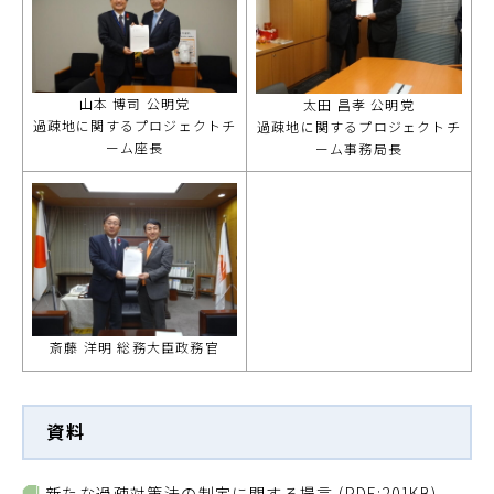
山本 博司 公明党
太田 昌孝 公明党
過疎地に関するプロジェクトチ
過疎地に関するプロジェクトチ
ーム座長
ーム事務局長
斎藤 洋明 総務大臣政務官
資料
新たな過疎対策法の制定に関する提言
(PDF:201KB)