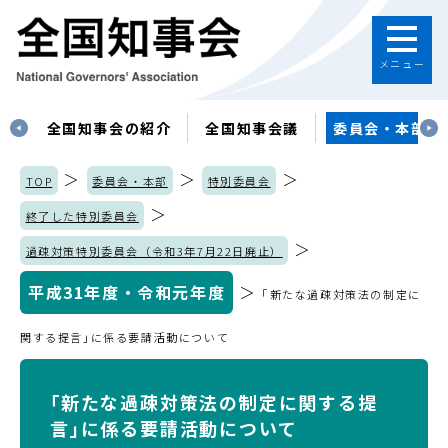
メニュー
す
全国知事会の紹介
全国知事会議
委員会・本部
＞
＞
＞
TOP
委員会・本部
特別委員会
＞
終了した特別委員会
＞
過疎対策特別委員会（令和3年7月22日廃止）
平成31年度・令和元年度
＞
｢新たな過疎対策法の制定に
関する提言｣に係る要請活動について
｢新たな過疎対策法の制定に関する提
言｣に係る要請活動について