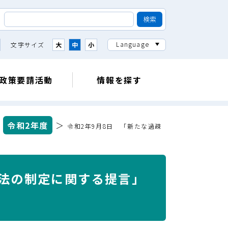
Language
文字サイズ
大
中
小
政策要請活動
情報を探す
＞
令和2年度
＞
令和2年9月8日 「新たな過疎
策法の制定に関する提言」