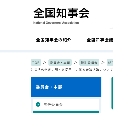
全国知事会の紹介
全国知事会
＞
＞
＞
TOP
委員会・本部
特別委員会
終
対策法の制定に関する提言」に係る要請活動につい
委員会・本部
常任委員会