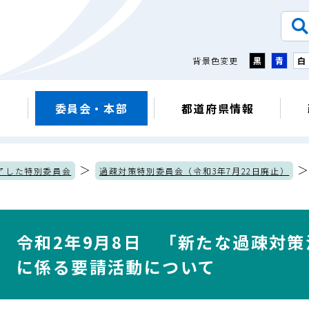
背景色変更
黒
青
白
議
委員会・本部
都道府県情報
＞
了した特別委員会
過疎対策特別委員会（令和3年7月22日廃止）
て
令和2年9月8日 「新たな過疎対
に係る要請活動について