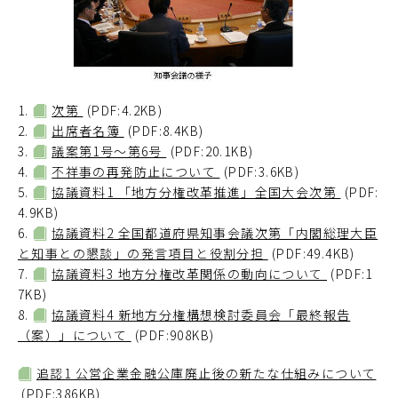
1.
次第
(PDF:4.2KB)
2.
出席者名簿
(PDF:8.4KB)
3.
議案第1号～第6号
(PDF:20.1KB)
4.
不祥事の再発防止について
(PDF:3.6KB)
5.
協議資料1 「地方分権改革推進」全国大会次第
(PDF:
4.9KB)
6.
協議資料2 全国都道府県知事会議次第「内閣総理大臣
と知事との懇談」の発言項目と役割分担
(PDF:49.4KB)
7.
協議資料3 地方分権改革関係の動向について
(PDF:1
7KB)
8.
協議資料4 新地方分権構想検討委員会「最終報告
（案）」について
(PDF:908KB)
追認1 公営企業金融公庫廃止後の新たな仕組みについて
(PDF:386KB)