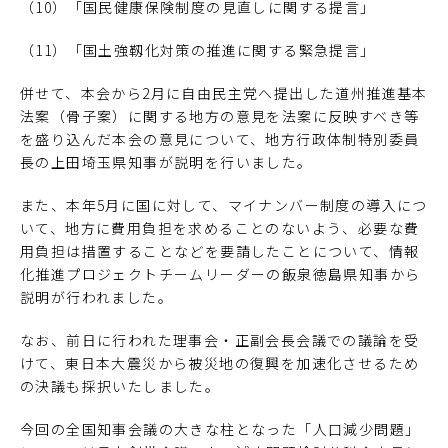
（10）「国民健康保険制度の見直しに関する提言」
（11）「国土強靱化対策の推進に関する緊急提言」
併せて、本会から2月に自由民主党へ提出した道州推進基本
法案（骨子案）に関する地方の意見を法案に反映すべき等
を盛り込んだ本会の意見について、地方行政体制特別委員
長の上田埼玉県知事が説明を行いました。
また、本年5月に国に対して、マイナンバー制度の導入につ
いて、地方に費用負担を求めることのないよう、必要な費
用負担は措置することなどを要請したことについて、情報
化推進プロジェクトチームリーダーの飯泉徳島県知事から
説明が行われました。
なお、前日に行われた理事会・正副会長会議での議論を受
けて、東日本大震災から被災地の復興を加速化させるため
の決議も採択いたしました。
今回の全国知事会議の大きな柱となった「人口減少問題」