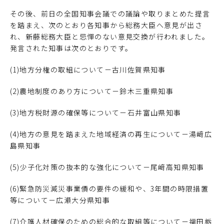
その後、前日の全国知事会議での議論や取りまとめた提言
を踏まえ、次のとおり各知事から総務大臣へ意見が出さ
れ、新藤総務大臣と忌憚のない意見交換が行われました。
発言された知事は次のとおりです。
(1)地方分権の取組について－古川佐賀県知事
(2)農地制度のあり方について－鈴木三重県知事
(3)地方税財源の確保等について－石井富山県知事
(4)地方の意見を踏まえた地域経済の再生について－湯﨑広
島県知事
(5)少子化対策の抜本的な強化について－尾﨑高知県知事
(6)緊急防災減災事業債の要件の緩和や、3年間の時限措置
等について－広瀬大分県知事
(7)介護人材確保のための総合的な取組等について－福田栃