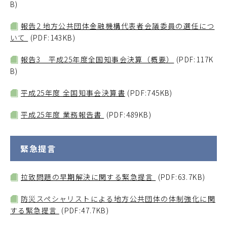
B)
報告2 地方公共団体金融機構代表者会議委員の選任につ
いて
(PDF:143KB)
報告3 平成25年度全国知事会決算（概要）
(PDF:117K
B)
平成25年度 全国知事会決算書
(PDF:745KB)
平成25年度 業務報告書
(PDF:489KB)
緊急提言
拉致問題の早期解決に関する緊急提言
(PDF:63.7KB)
防災スペシャリストによる地方公共団体の体制強化に関
する緊急提言
(PDF:47.7KB)