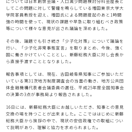
については日本創世会議・人口減少問題検討分科会座長と
してこの問題に対して警鐘を鳴らしている増田東京大学大
学院客員教授を迎え、増田氏による問題提起のあと1時間
強の時間を使って、現状の課題や早急に取り組むべき政策
等について様々な意見が出され議論を深めました。
その後、議題でも引き続き「少子化対策」について議論を
行い、「少子化非常事態宣言」を取りまとめ、今後、強く
国に働きかけていくこととし、新藤総務大臣に対し会長か
ら直接手渡すこととなりました。
報告事項としては、現在、古田岐阜県知事にご参加いただ
いている第31次地方制度調査会の当面の動き、地方公共団
体金融機構代表者会議委員の選任、平成25年度全国知事会
の決算の3点が事務局より報告されました。
16日には、新藤総務大臣にお越しいただき、知事との意見
交換の場を持つことが出来ました。ここでははじめに新藤
総務大臣から挨拶の中で、現状の安倍政権での取組につい
て説明があり、理解と協力を求められました。