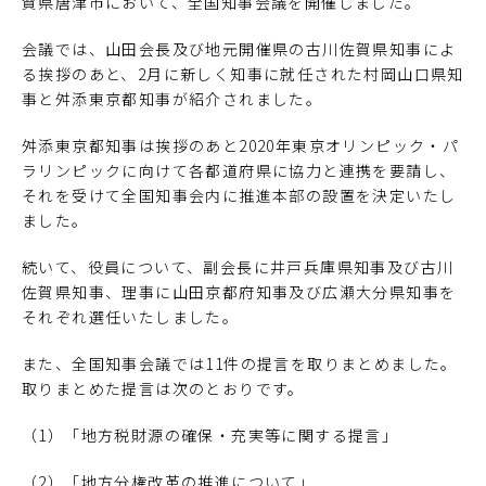
賀県唐津市において、全国知事会議を開催しました。
会議では、山田会長及び地元開催県の古川佐賀県知事によ
る挨拶のあと、2月に新しく知事に就任された村岡山口県知
事と舛添東京都知事が紹介されました。
舛添東京都知事は挨拶のあと2020年東京オリンピック・パ
ラリンピックに向けて各都道府県に協力と連携を要請し、
それを受けて全国知事会内に推進本部の設置を決定いたし
ました。
続いて、役員について、副会長に井戸兵庫県知事及び古川
佐賀県知事、理事に山田京都府知事及び広瀬大分県知事を
それぞれ選任いたしました。
また、全国知事会議では11件の提言を取りまとめました。
取りまとめた提言は次のとおりです。
（1）「地方税財源の確保・充実等に関する提言」
（2）「地方分権改革の推進について」