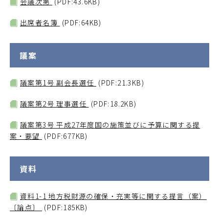
会議次第
(PDF:43.6KB)
出席者名簿
(PDF:64KB)
議案
議案第1号 副会長選任
(PDF:21.3KB)
議案第2号 理事選任
(PDF:18.2KB)
議案第3号 平成27年度国の施策並びに予算に関する提
案・要望
(PDF:677KB)
資料
資料1-1 地方税財源の確保・充実等に関する提言（案）
〔論点〕
(PDF:185KB)