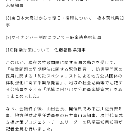
木県知事
(8)東日本大震災からの復旧・復興について－橋本茨城県知
事
(9)マイナンバー制度について－飯泉徳島県知事
(10)除染対策について－佐藤福島県知事
このほか、現在の拉致問題に関する国の動きを受けて、
「拉致問題の早期解決に関する緊急提言」、防災専門家の
採用に関する「防災スペシャリストによる地方公共団体の
体制強化に関する緊急提言」、地域の社会活動等で活躍す
る公務員を支える「地域に飛び出す公務員応援宣言」を取
りまとめました。
なお、会議終了後、山田会長、開催県である古川佐賀県知
事、地方税財政常任委員長の石井富山県知事、次世代育成
支援対策プロジェクトチームリーダーの尾﨑高知県知事が
記者会見を行いました。