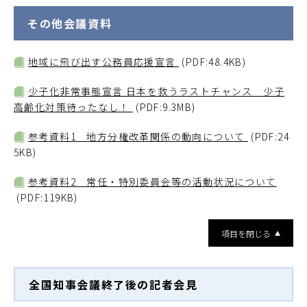
その他会議資料
地域に飛び出す公務員応援宣言
(PDF:48.4KB)
少子化非常事態宣言 日本を救うラストチャンス 少子
高齢化対策待ったなし！
(PDF:9.3MB)
参考資料1 地方分権改革関係の動向について
(PDF:24
5KB)
参考資料2 常任・特別委員会等の活動状況について
(PDF:119KB)
項目を閉じる
全国知事会議終了後の記者会見