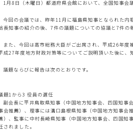
1月8日（木曜日）都道府県会館において、全国知事会
今回の会議では、昨年11月に福島県知事となられた内堀
翁長知事の紹介の後、7件の議題についての協議と7件の
また、今回は高市総務大臣がご出席され、平成26年度補
平成27年度地方財政対策等についてご説明頂いた後に、
議題ならびに報告は次のとおりです。
議題1から3 役員の選任
副会長に平井鳥取県知事（中国地方知事会、四国知事会
事会推薦）、理事には溝口島根県知事（中国地方知事会
薦）、監事に中村長崎県知事（中国地方知事会、四国知
任されました。