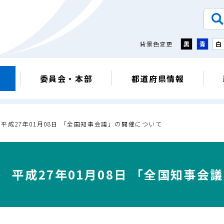
背景色変更
黒
青
白
議
委員会・本部
都道府県情報
＞
平成27年01月08日 「全国知事会議」の開催について
平成27年01月08日 「全国知事会