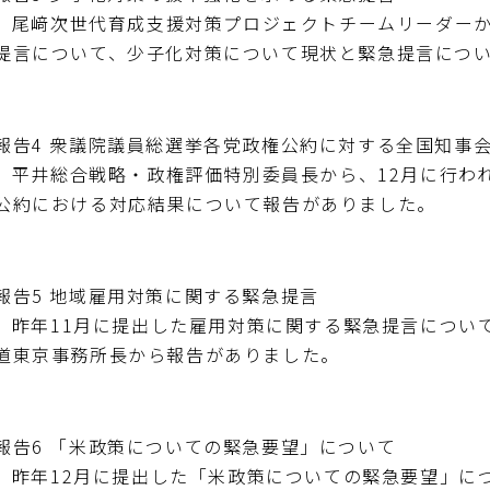
尾﨑次世代育成支援対策プロジェクトチームリーダーか
提言について、少子化対策について現状と緊急提言につ
報告4 衆議院議員総選挙各党政権公約に対する全国知事
平井総合戦略・政権評価特別委員長から、12月に行わ
公約における対応結果について報告がありました。
報告5 地域雇用対策に関する緊急提言
昨年11月に提出した雇用対策に関する緊急提言につい
道東京事務所長から報告がありました。
報告6 「米政策についての緊急要望」について
昨年12月に提出した「米政策についての緊急要望」に