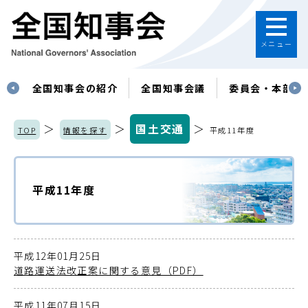
メニュー
す
全国知事会の紹介
全国知事会議
委員会・本部
＞
＞
国土交通
＞
TOP
情報を探す
平成11年度
平成11年度
平成12年01月25日
道路運送法改正案に関する意見（PDF）
平成11年07月15日