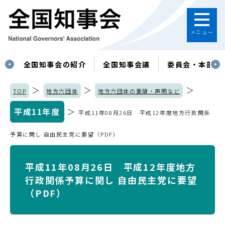
メニュー
す
全国知事会の紹介
全国知事会議
委員会・本部
＞
＞
＞
TOP
地方六団体
地方六団体の要請・声明など
平成11年度
＞
平成11年08月26日 平成12年度地方行政関係
予算に関し 自由民主党に要望（PDF）
平成11年08月26日 平成12年度地方
行政関係予算に関し 自由民主党に要望
（PDF）