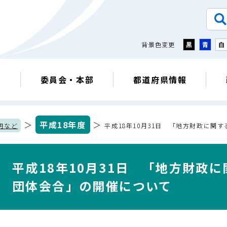
背景色変更
黒
青
白
議
委員会・本部
都道府県情報
＞
平成18年度
＞
明など
平成18年10月31日 「地方財政に
平成18年10月31日 「地方財政
団体会合」の開催について