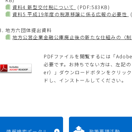
KB)
資料4 新型交付税について
(PDF:583KB)
資料5 平成19年度の税源移譲に係る広報の必要性
地方六団体提出資料
地方公営企業金融公庫廃止後の新たな仕組みの〈
PDFファイルを閲覧するには「Adobe Re
必要です。お持ちでない方は、左記の「Adob
er）」ダウンロードボタンをクリッ
ドし、インストールしてください。
情報検索ポータル
政策要請活動