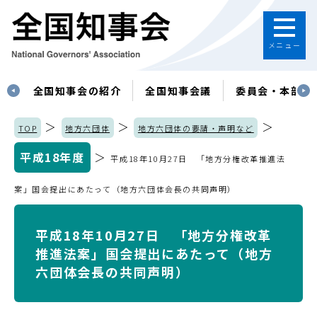
メニュー
す
全国知事会の紹介
全国知事会議
委員会・本部
＞
＞
＞
TOP
地方六団体
地方六団体の要請・声明など
平成18年度
＞
平成18年10月27日 「地方分権改革推進法
案」国会提出にあたって（地方六団体会長の共同声明）
平成18年10月27日 「地方分権改革
推進法案」国会提出にあたって（地方
六団体会長の共同声明）