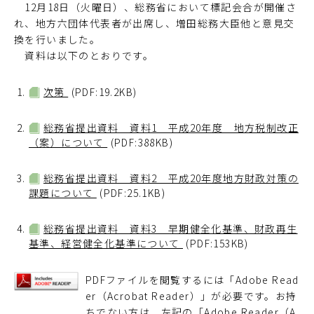
12月18日（火曜日）、総務省において標記会合が開催さ
れ、地方六団体代表者が出席し、増田総務大臣他と意見交
換を行いました。
資料は以下のとおりです。
次第
(PDF:19.2KB)
総務省提出資料 資料1 平成20年度 地方税制改正
（案）について
(PDF:388KB)
総務省提出資料 資料2 平成20年度地方財政対策の
課題について
(PDF:25.1KB)
総務省提出資料 資料3 早期健全化基準、財政再生
基準、経営健全化基準について
(PDF:153KB)
PDFファイルを閲覧するには「Adobe Read
er（Acrobat Reader）」が必要です。お持
ちでない方は、左記の「Adobe Reader（A