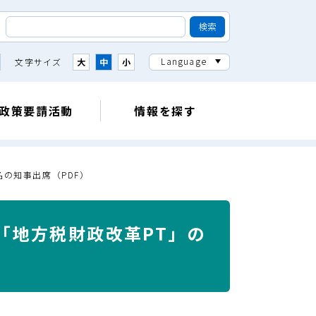
Language
文字サイズ
大
中
小
政策要請活動
情報を探す
名の知事出席（PDF）
の「地方税財政改革PT」の