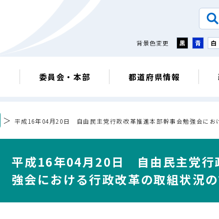
背景色変更
黒
青
白
議
委員会・本部
都道府県情報
＞
平成16年04月20日 自由民主党行政改革推進本部幹事会勉強会に
平成16年04月20日 自由民主党
強会における行政改革の取組状況の