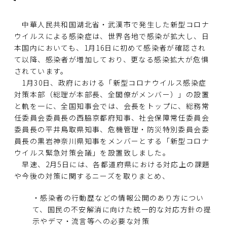
中華人民共和国湖北省・武漢市で発生した新型コロナ
ウイルスによる感染症は、世界各地で感染が拡大し、日
本国内においても、1月16日に初めて感染者が確認され
て以降、感染者が増加しており、更なる感染拡大が危惧
されています。
1月30日、政府における「新型コロナウイルス感染症
対策本部（総理が本部長、全閣僚がメンバー）」の設置
と軌を一に、全国知事会では、会長をトップに、総務常
任委員会委員長の西脇京都府知事、社会保障常任委員会
委員長の平井鳥取県知事、危機管理・防災特別委員会委
員長の黒岩神奈川県知事をメンバーとする「新型コロナ
ウイルス緊急対策会議」を設置致しました。
早速、2月5日には、各都道府県における対応上の課題
や今後の対策に関するニーズを取りまとめ、
・感染者の行動歴などの情報公開のあり方につい
て、国民の不安解消に向けた統一的な対応方針の提
示やデマ・流言等への必要な対策