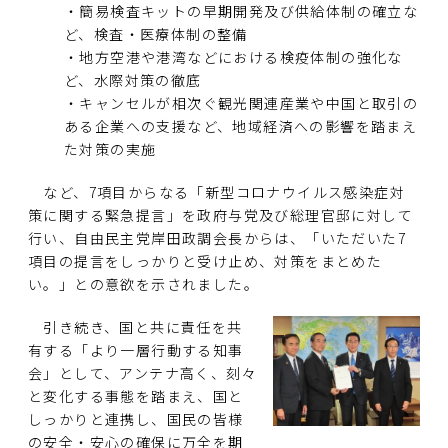
・簡易検査キットの早期開発及び供給体制の確立な
ど、検査・医療体制の整備
・地方空港や港湾などにおける検疫体制の強化な
ど、水際対策の徹底
・キャンセルが相次ぐ観光関連産業や中国と取引の
ある企業への支援など、地域経済への影響を踏まえ
た対策の実施
など、7項目からなる「新型コロナウイルス感染症対
策に関する緊急提言」を政府与党及び総理官邸に対して
行い、自由民主党岸田政調会長からは、「いただいた7
項目の提言をしっかりと受け止め、対策をまとめた
い。」との意欲を示されました。
引き続き、国と共に責任を共
有する「より一層行動する知事
会」として、アンテナ高く、刻々
と変化する事態を踏まえ、国と
しっかりと連携し、国民の皆様
の安全・安心の確保に万全を期