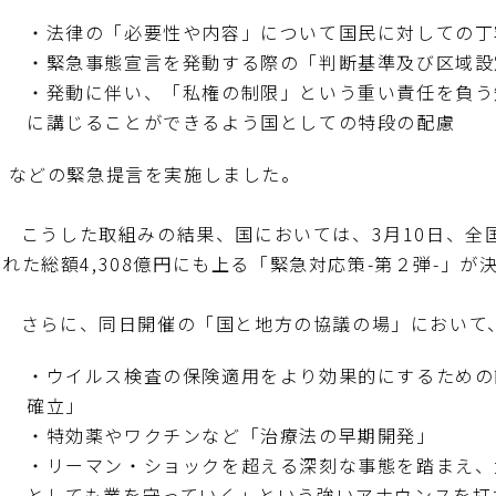
・法律の「必要性や内容」について国民に対しての丁
・緊急事態宣言を発動する際の「判断基準及び区域設
・発動に伴い、「私権の制限」という重い責任を負う
に講じることができるよう国としての特段の配慮
などの緊急提言を実施しました。
こうした取組みの結果、国においては、3月10日、全
れた総額4,308億円にも上る「緊急対応策-第２弾-」が
さらに、同日開催の「国と地方の協議の場」において
・ウイルス検査の保険適用をより効果的にするための
確立」
・特効薬やワクチンなど「治療法の早期開発」
・リーマン・ショックを超える深刻な事態を踏まえ、
としても業を守っていく」という強いアナウンスを打