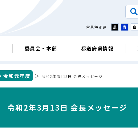
背景色変更
黒
青
白
議
委員会・本部
都道府県情報
・令和元年度
＞
令和2年3月13日 会長メッセージ
令和2年3月13日 会長メッセージ