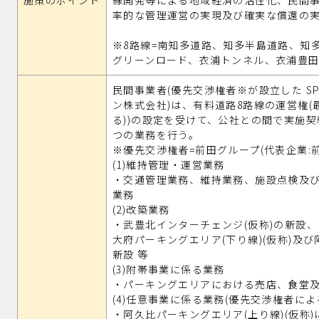
施策のポイント
線開発等による地域経済の活性化、民間
率的な管理運営の実現及び確実な償還の
※8路線=南知多道路、知多半島道路、知
グリーンロード、衣浦トンネル、衣浦豊
民間事業者(優先交渉権者※が設立した S
ン株式会社)は、有料道路8路線の運営権(最
る))の設定を受けて、公社との間で実施
つの業務を行う。
※優先交渉権者=前田グループ(代表企業:
(1)維持管理・運営業務
・交通管理業務、維持業務、施設点検及
業務
(2)改築業務
・武豊北インターチェンジ(仮称)の新設
大府パーキングエリア(下り線)(仮称)及び
新設 等
(3)附帯事業に係る業務
・パーキングエリアにおける売店、食堂
(4)任意事業に係る業務(優先交渉権者によ
・阿久比パーキングエリア(上り線)(仮称