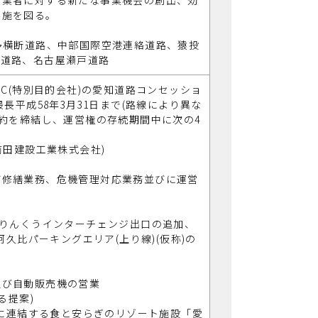
事業者に対する新たな事業機会の創出、効
実施を図る。
多横断道路、中部国際空港連絡道路、猿投
田道路、名古屋瀬戸道路
PC(特別目的会社)の愛知道路コンセッショ
長平成58年3月31日まで(路線により異な
契約を締結し、運営権の存続期間中に次の4
前田建設工業株式会社)
び修繕業務、危機管理対応業務並びに運営
、りんくうインターチェンジ出口の追加、
阿久比パーキングエリア(上り線)(仮称)の
及び自動販売機の営業
る提案)
)に連結する食と安らぎのリゾート施設「愛