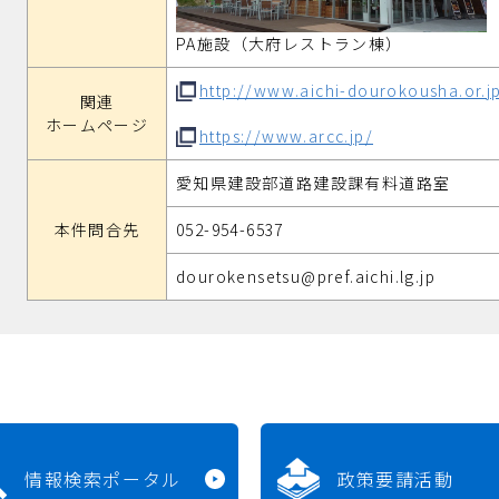
PA施設（大府レストラン棟）
http://www.aichi-dourokousha.or.j
関連
ホームページ
https://www.arcc.jp/
愛知県建設部道路建設課有料道路室
本件問合先
052-954-6537
dourokensetsu@pref.aichi.lg.jp
情報検索ポータル
政策要請活動