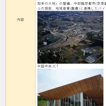
知多の大地」の整備、中部臨空都市(空港
ルの誘致、地域産業(酪農)と連携したバ
内容
半田中央JCT