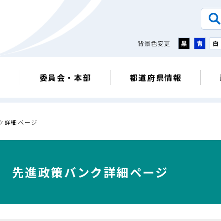
背景色変更
黒
青
白
議
委員会・本部
都道府県情報
ク詳細ページ
先進政策バンク詳細ページ