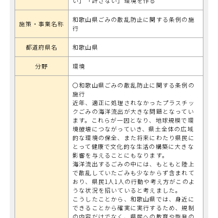
い」「許さない」環境を作る
和歌山県ごみの散乱防止に関する条例の施
施策・事業名称
行
都道府県名
和歌山県
分野
環境
〇和歌山県ごみの散乱防止に関する条例の
施行
近年、適正に処理されなかったプラスチッ
クごみの海洋流出が大きな問題となってい
ます。これらが一因となり、地球規模で環
境破壊につながっていき、県土全体の広域
的な環境の保全、また将来にわたり県民に
とって健康で文化的な生活の構築に大きな
影響を与えることにもなります。
海洋流出するごみの中には、もともと陸上
で散乱していたごみも少なからず含まれて
おり、県民1人1人の行動や考え方がこのよ
うな状況を招いていると考えました。
こうしたことから、和歌山県では、身近に
できることから確実に実行するため、規制
の内容だけでなく、県民への教育や啓発の