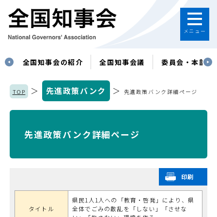
メニュー
す
全国知事会の紹介
全国知事会議
委員会・本部
＞
先進政策バンク
＞
TOP
先進政策バンク詳細ページ
先進政策バンク詳細ページ
印刷
県民1人1人への「教育・啓発」により、県
タイトル
全体でごみの散乱を「しない」「させな