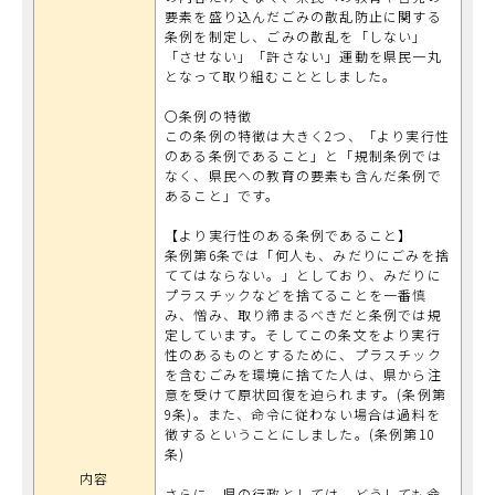
要素を盛り込んだごみの散乱防止に関する
条例を制定し、ごみの散乱を「しない」
「させない」「許さない」運動を県民一丸
となって取り組むこととしました。
〇条例の特徴
この条例の特徴は大きく2つ、「より実行性
のある条例であること」と「規制条例では
なく、県民への教育の要素も含んだ条例で
あること」です。
【より実行性のある条例であること】
条例第6条では「何人も、みだりにごみを捨
ててはならない。」としており、みだりに
プラスチックなどを捨てることを一番慎
み、憎み、取り締まるべきだと条例では規
定しています。そしてこの条文をより実行
性のあるものとするために、プラスチック
を含むごみを環境に捨てた人は、県から注
意を受けて原状回復を迫られます。(条例第
9条)。また、命令に従わない場合は過料を
徴するということにしました。(条例第10
条)
内容
さらに、県の行政としては、どうしても命