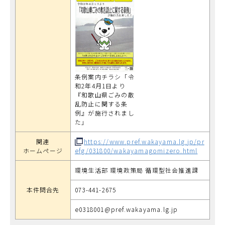
条例案内チラシ「令
和2年4月1日より
『和歌山県ごみの散
乱防止に関する条
例』が施行されまし
た」
関連
https://www.pref.wakayama.lg.jp/pr
ホームページ
efg/031800/wakayamagomizero.html
環境生活部 環境政策局 循環型社会推進課
本件問合先
073-441-2675
e0318001@pref.wakayama.lg.jp