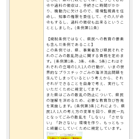
令や過料の徴収は、手続きに時間がかか
り、機動力に欠けるので、環境監視員を任
命し、知事の権限を委任して、その人が命
令もするし、過料の徴収も出来るというこ
ととしました。(条例第11条)
【規制条例ではなく、県民への教育の要素
も含んだ条例であること】
この条例では、県、事業者及び県民それぞ
れのごみの散乱防止に関する責務を定めま
す。(条例第1条、3条、4条、5条)これはそ
れぞれの立場の1人1人の行動が、いまの世
界的なプラスチックごみの海洋流出問題を
生んでしまっているという考えから、それ
ぞれができることを自身で考え、実行して
いただくために規定してます。
また県はごみの散乱の防止について、県民
の理解を深めるため、必要な教育及び啓発
を実施します。(条例第3条)これにより、県
民1人1人の考え方の変革を図り、県民一丸
となってごみの散乱を「しない」「させな
い」「許さない」環境を作り、もっともっ
と綺麗にしていくために規定しています。