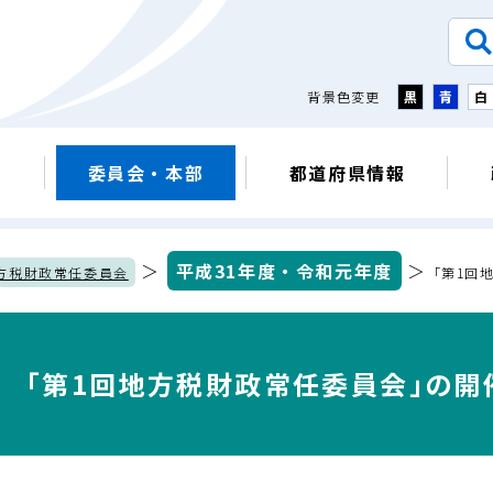
背景色変更
黒
青
白
議
委員会・本部
都道府県情報
＞
平成31年度・令和元年度
＞
方税財政常任委員会
｢第1回
｢第1回地方税財政常任委員会｣の開