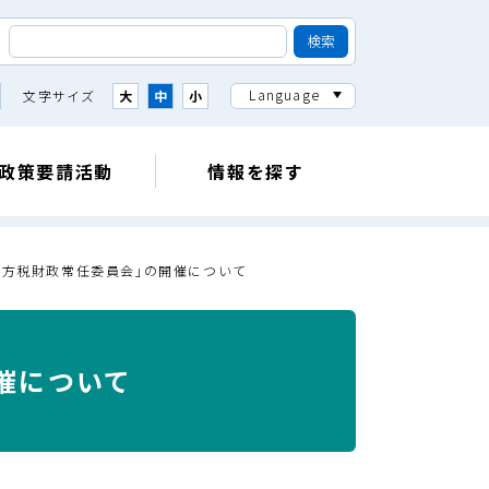
Language
文字サイズ
大
中
小
政策要請活動
情報を探す
地方税財政常任委員会｣の開催について
催について