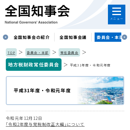
メニュー
す
全国知事会の紹介
全国知事会議
委員会・本部
＞
＞
＞
TOP
委員会・本部
常任委員会
地方税財政常任委員会
＞
平成31年度・令和元年度
平成31年度・令和元年度
令和元年12月12日
｢令和2年度与党税制改正大綱｣について