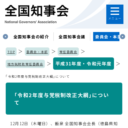
メニュー
す
全国知事会の紹介
全国知事会議
委員会・本部
＞
＞
＞
TOP
委員会・本部
常任委員会
＞
平成31年度・令和元年度
＞
地方税財政常任委員会
｢令和2年度与党税制改正大綱｣について
｢令和2年度与党税制改正大綱｣につい
て
12月12日（木曜日）、飯泉 全国知事会会長（徳島県知