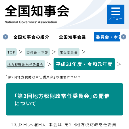
メニュー
す
全国知事会の紹介
全国知事会議
委員会・本部
＞
＞
＞
TOP
委員会・本部
常任委員会
＞
平成31年度・令和元年度
＞
地方税財政常任委員会
｢第2回地方税財政常任委員会｣の開催について
｢第2回地方税財政常任委員会｣の開催
について
10月3日(木曜日)、本会は｢第2回地方税財政常任委員