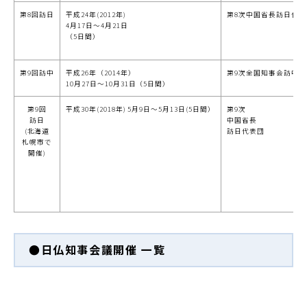
第8回訪日
平成24年(2012年)
第8次中国省長訪日代表
4月17日～4月21日
（5日間）
第9回訪中
平成26年（2014年）
第9次全国知事会訪中代
10月27日～10月31日（5日間）
第9回
平成30年(2018年) 5月9日～5月13日(5日間）
第9次
訪日
中国省長
(北海道
訪日代表団
札幌市で
開催)
●日仏知事会議開催 一覧