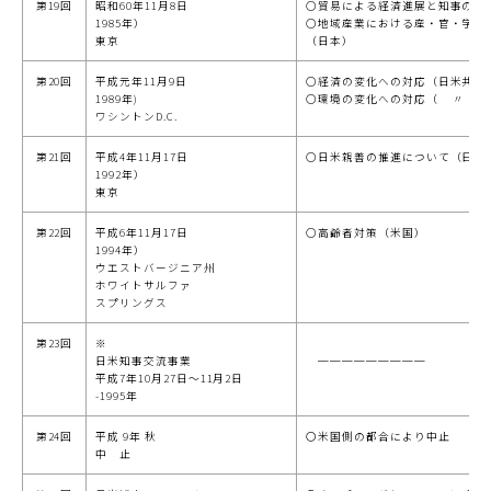
第19回
昭和60年11月8日
○貿易による経済進展と知事の役割
1985年）
○地域産業における産・官・学共
東京
（日本）
第20回
平成元年11月9日
○経済の変化への対応（日米共同)
1989年)
○環境の変化への対応（ 〃 
ワシントンD.C.
第21回
平成4年11月17日
○日米親善の推進について（日米
1992年）
東京
第22回
平成6年11月17日
○高齢者対策（米国）
1994年）
ウエストバージニア州
ホワイトサルファ
スプリングス
第23回
※
日米知事交流事業
─────────
平成7年10月27日～11月2日
-1995年
第24回
平成 9年 秋
〇米国側の都合により中止
中 止