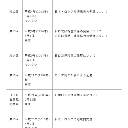
第12回
平成4年(1992年)
日本・ロシア友好親善の発展について
8月25日
モスクワ
第13回
平成6年(1994年)
日ロ友好親善関係の発展について
5月1日
◇日ロ貿易・経済協力の促進について
東京
第14回
平成9年(1997年)
日ロ友好親善の発展について
8月7日
モスクワ
第15回
平成11年(1999年)
ロシア側の都合により延期
秋
東京
日ロ知
平成21年(2009年)
日本ロシア地域間交流について
事意見
5月12日
交換会
東京
第15回
平成22年(2010年)
日本とロシアの地域間交流
5月2日