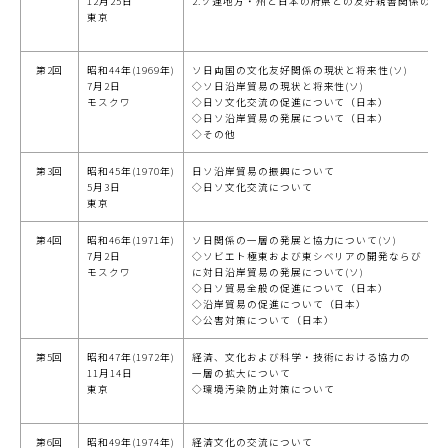
12月25日
2.ソ連地方・州と日本の府県との友好親善関係の発
東京
第2回
昭和44年(1969年)
ソ日両国の文化友好関係の現状と将来性(ソ)
7月2日
◇ソ日沿岸貿易の現状と将来性(ソ)
モスクワ
◇日ソ文化交流の促進について（日本）
◇日ソ沿岸貿易の発展について（日本）
◇その他
第3回
昭和45年(1970年)
日ソ沿岸貿易の振興について
5月3日
◇日ソ文化交流について
東京
第4回
昭和46年(1971年)
ソ日関係の一層の発展と協力について(ソ)
7月2日
◇ソビエト極東および東シベリアの開発ならび
モスクワ
に対日沿岸貿易の発展について(ソ)
◇日ソ貿易全般の促進について（日本）
◇沿岸貿易の促進について（日本）
◇公害対策について（日本）
第5回
昭和47年(1972年)
経済、文化および科学・技術における協力の
11月14日
一層の拡大について
東京
◇環境汚染防止対策について
第6回
昭和49年(1974年)
経済文化の交流について