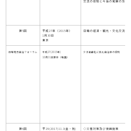
交流の役割と今後の発展の方向
第5回
平成27年（2015年）
日韓の経済・観光・文化交流の
1月30日
東京
日韓地方自治フォーラム
平成27(2015年)
少子高齢化に挑む自治体の役割
10月31日
世宗（韓国）
第6回
平29(2017)11.3(金・祝)
◇災害対策及び復興施策