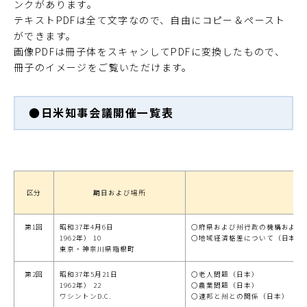
ンクがあります。
テキストPDFは全て文字なので、自由にコピー＆ペースト
ができます。
画像PDFは冊子体をスキャンしてPDFに変換したもので、
冊子のイメージをご覧いただけます。
●日米知事会議開催一覧表
区分
期日および場所
第1回
昭和37年4月6日
○府県および州行政の機構および運
1962年） 10
○地域経済格差について（日本）
東京・神奈川県箱根町
第2回
昭和37年5月21日
○老人問題（日本）
1962年） 22
○農業問題（日本）
ワシントンD.C.
○連邦と州との関係（日本）