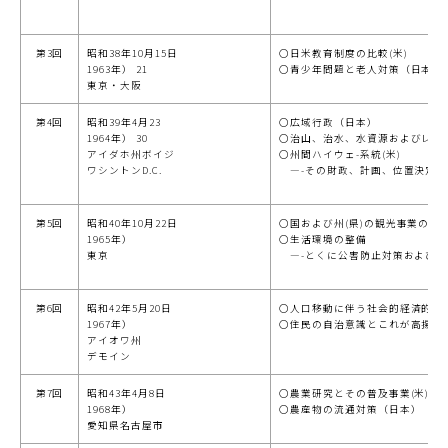
第3回
昭和38年10月15日
○日米教育制度の比較(米)
1963年） 21
○青少年問題と老人対策（日本）
東京・大阪
第4回
昭和39年4月23
○広域行政（日本）
1964年） 30
○治山、治水、水資源およびレクリ
アイダホ州ボイジ
○州間ハイウェ-系統(米)
ワシントンD.C.
―-その財政、計画、位置決定およ
第5回
昭和40年10月22日
○国および州(県)の観光事業の振興
1965年）
○生活環境の整備
東京
―-とくに公害防止対策および交
第6回
昭和42年5月20日
○人口移動に伴う社会的経済的諸問
1967年）
○住民の自治意識とこれが高揚に
アイオワ州
デモイン
第7回
昭和43年4月8日
○農業研究とその普及事業(米)
1968年）
○農産物の流通対策（日本）
愛知県名古屋市