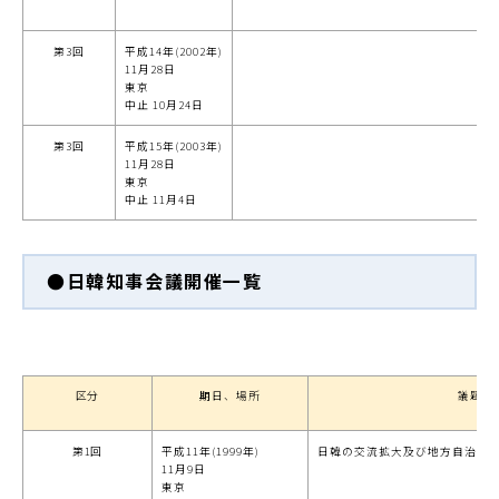
第3回
平成14年(2002年)
11月28日
東京
中止 10月24日
第3回
平成15年(2003年)
11月28日
東京
中止 11月4日
●日韓知事会議開催一覧
区分
期日、場所
議題
第1回
平成11年(1999年)
日韓の交流拡大及び地方自治の
11月9日
東京