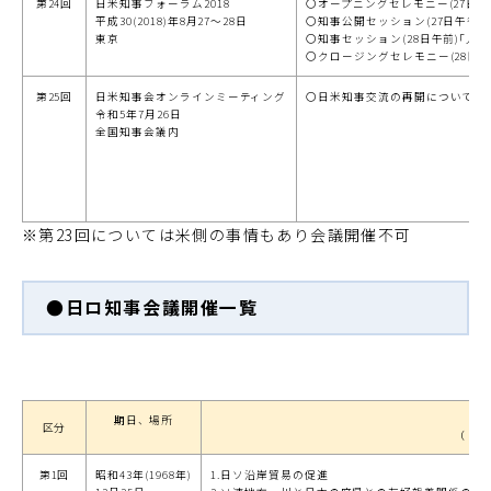
第24回
日米知事フォーラム2018
〇オープニングセレモニー(27日午
平成30(2018)年8月27～28日
〇知事公開セッション(27日午後
東京
〇知事セッション(28日午前)｢人
〇クロージングセレモニー(28日夜
第25回
日米知事会オンラインミーティング
〇日米知事交流の再開について
令和5年7月26日
全国知事会議内
※第23回については米側の事情もあり会議開催不可
●日ロ知事会議開催一覧
期日、場所
区分
（ ）
第1回
昭和43年(1968年)
1.日ソ沿岸貿易の促進