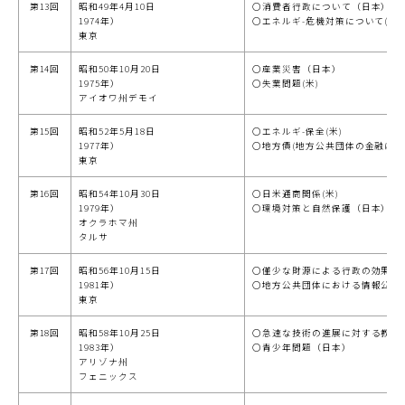
第13回
昭和49年4月10日
○消費者行政について（日本）
1974年）
○エネルギ-危機対策について(米)
東京
第14回
昭和50年10月20日
○産業災害（日本）
1975年）
○失業問題(米)
アイオワ州デモイ
第15回
昭和52年5月18日
○エネルギ-保全(米)
1977年）
○地方債(地方公共団体の金融につ
東京
第16回
昭和54年10月30日
○日米通商関係(米)
1979年）
○環境対策と自然保護（日本）
オクラホマ州
タルサ
第17回
昭和56年10月15日
○僅少な財源による行政の効果的運
1981年）
○地方公共団体における情報公開
東京
第18回
昭和58年10月25日
○急速な技術の進展に対する教育の
1983年）
○青少年問題（日本）
アリゾナ州
フェニックス