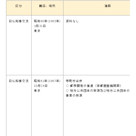
区分
期日、場所
議題
日仏知事交流
昭和40年(1965年)
資料なし
3月31日
東京
日仏知事交流
昭和42年(1967年)
市町村合併
10月14日
◇ 都市開発の推進（首都圏整備問題）
東京
◇ 地方公共団体の財源及び地方公共団体の参
事業の財源