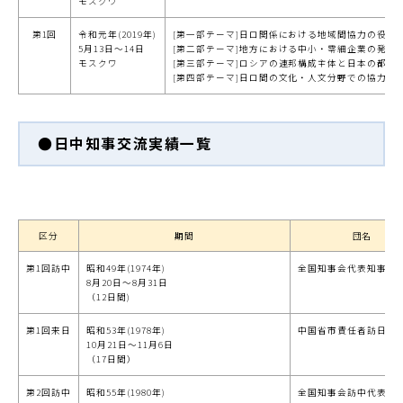
モスクワ
第1回
令和元年(2019年)
[第一部テーマ]日ロ関係における地域間協力の役割
5月13日～14日
[第二部テーマ]地方における中小・零細企業の発
モスクワ
[第三部テーマ]ロシアの連邦構成主体と日本の都道
[第四部テーマ]日ロ間の文化・人文分野での協力と
●日中知事交流実績一覧
区分
期間
団名
第1回訪中
昭和49年(1974年)
全国知事会代表知事団
8月20日～8月31日
（12日間)
第1回来日
昭和53年(1978年)
中国省市責任者訪日代
10月21日～11月6日
（17日間）
第2回訪中
昭和55年(1980年)
全国知事会訪中代表団