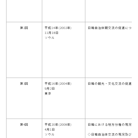
第2回
平成14年(2002年)
日韓自治体間交流の促進につい
11月18日
ソウル
第3回
平成16年(2004年)
日韓の観光・文化交流の促進に
9月2日
東京
第4回
平成20年(2008年)
日韓における地方分権の現況と
4月1日
ソウル
◇日韓自治体交流の現況及び