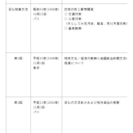
日仏知事交流
昭和43年(1968年)
広域行政と都市開発
10月15日
◇ 交通対策
パリ
◇ 公害対策
（主として大気汚染、騒音、河川汚濁対策）
◇ 畜産振興
第1回
平成10年(1998年)
地域文化・経済の振興と両国自治体間交流の
11月2日
促進について
東京
第2回
平成12年(2000年)
日仏の交流拡大および地方自治の発展
11月2日
パリ