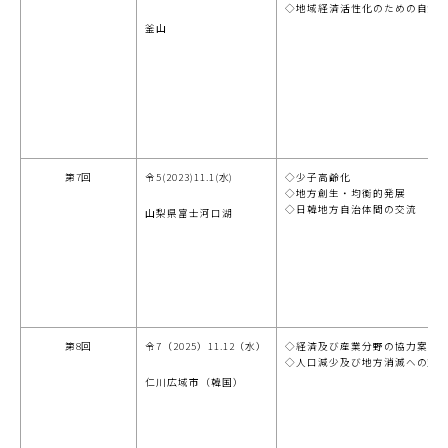
◇地域経済活性化のための自治
釜山
第7回
令
5(2023)
11.1(水
)
◇少子高齢化
◇地方創生・均衡的発展
◇日韓地方自治体間の交流
山梨県富士河口湖
第8回
令7（2025）11.12（水）
◇経済及び産業分野の協力案の
◇人口減少及び地方消滅への対
仁川広域市（韓国）