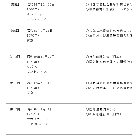
第8回
昭和44年10月22日
○当面する社会福祉対策と青少年
1969年）
○職業教育と訓練について(米)
オハイオ州
シンシナティ
第9回
昭和45年6月27日
○大気と水質改善の方策について(
1970年）
○生活および産業廃棄物の処理対
東京
第10回
昭和46年10月27日
○自然保護対策（日本）
1971年）
○国と地方自治体との関係(米)
ミズ-リ州
セントルイス
第11回
昭和47年4月7日
○公教育のための財政措置方策につ
1972年）
○地方自治体における医療行政に
東京
第12回
昭和48年4月14日
○国際通商関係(米)
1973年）
○社会福祉行政（日本）
サウスカロライナ
チヤ-ルストン