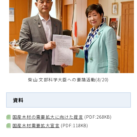
柴山 文部科学大臣への要請活動(8/20)
資料
国産木材の需要拡大に向けた提言
(PDF:268KB)
国産木材需要拡大宣言
(PDF:118KB)