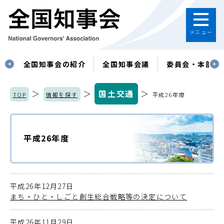
メニュー
す
全国知事会の紹介
全国知事会議
委員会・本部
＞
＞
国土交通
＞
TOP
情報を探す
平成26年度
平成26年度
平成26年12月27日
まち・ひと・しごと創生総合戦略等の決定について
平成26年11月29日