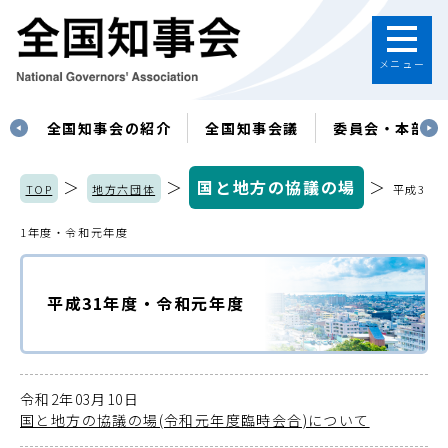
メニュー
す
全国知事会の紹介
全国知事会議
委員会・本部
＞
＞
国と地方の協議の場
＞
TOP
地方六団体
平成3
1年度・令和元年度
平成31年度・令和元年度
令和2年03月10日
国と地方の協議の場(令和元年度臨時会合)について