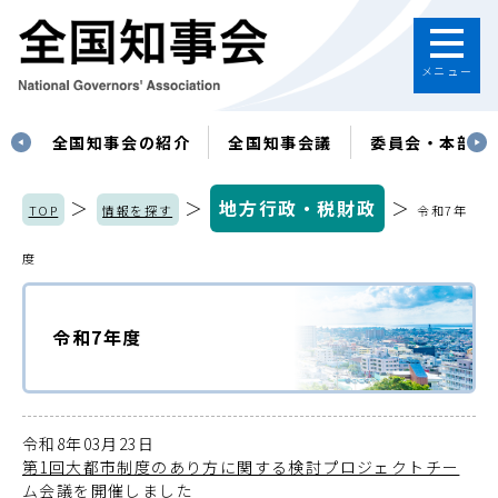
メニュー
す
全国知事会の紹介
全国知事会議
委員会・本部
＞
＞
地方行政・税財政
＞
TOP
情報を探す
令和7年
度
令和7年度
令和8年03月23日
第1回大都市制度のあり方に関する検討プロジェクトチー
ム会議を開催しました