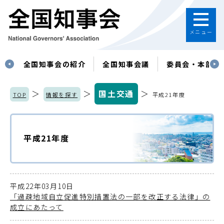
メニュー
す
全国知事会の紹介
全国知事会議
委員会・本部
＞
＞
国土交通
＞
TOP
情報を探す
平成21年度
平成21年度
平成22年03月10日
「過疎地域自立促進特別措置法の一部を改正する法律」の
成立にあたって